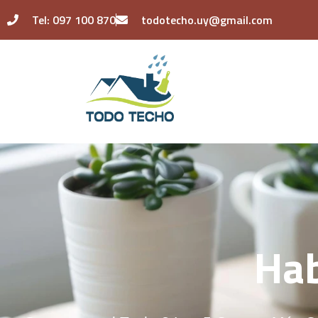
Ir
Tel: 097 100 870
todotecho.uy@gmail.com
al
contenido
Ha