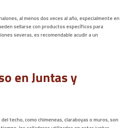
canalones, al menos dos veces al año, especialmente en
ueden sellarse con productos específicos para
iones severas, es recomendable acudir a un
so en Juntas y
 del techo, como chimeneas, claraboyas o muros, son
l tiempo, los selladores utilizados en estas juntas