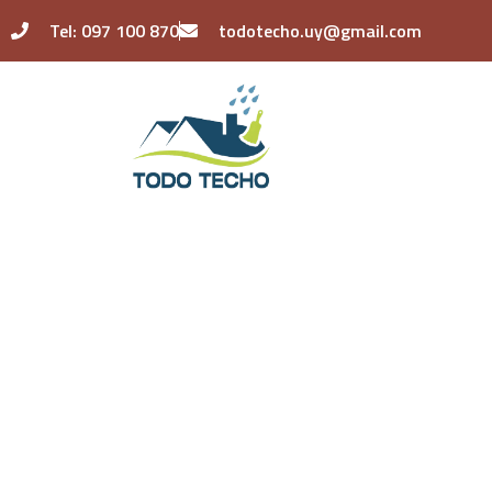
Ir
Tel: 097 100 870
todotecho.uy@gmail.com
al
contenido